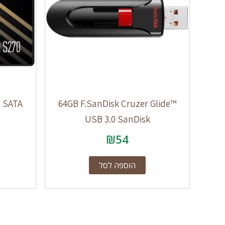
 SATA
64GB F.SanDisk Cruzer Glide™
USB 3.0 SanDisk
₪
54
הוספה לסל