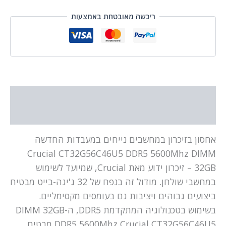
ריכשה מאובטחת באמצעות
תיאור
מידע נוסף
אחסון בזיכרון במחשבים נייחים במעבדות החדשה
Crucial CT32G56C46U5 DDR5 5600Mhz DIMM
32GB – זיכרון ידוע מאת Crucial, שמיועד לשימוש
במחשבי שולחן. מודול זה בנפח של 32 ג'יגה-בייט מבטיח
ביצועים גבוהים ויציבות גם בעומסים מקסימליים.
בשימוש בטכנולוגיה המתקדמת DDR5, ה-DIMM 32GB
DDR5 5600Mhz Crucial CT32G56C46U5 מבטיח