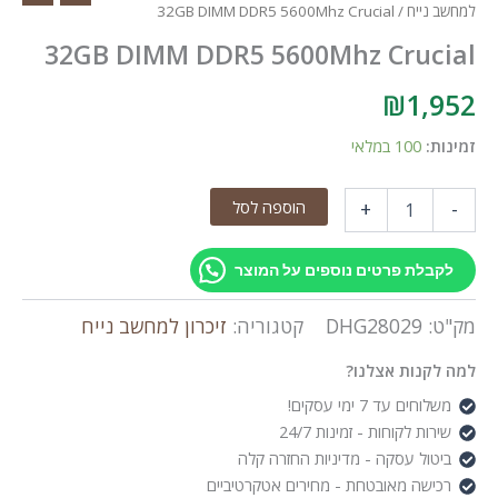
למחשב נייח
/ 32GB DIMM DDR5 5600Mhz Crucial
32GB DIMM DDR5 5600Mhz Crucial
₪
1,952
זמינות:
100 במלאי
כמות
הוספה לסל
+
-
של
32GB
DIMM
לקבלת פרטים נוספים על המוצר
DDR5
5600Mhz
מק"ט:
DHG28029
קטגוריה:
זיכרון למחשב נייח
Crucial
למה לקנות אצלנו?
משלוחים עד 7 ימי עסקים!
שירות לקוחות - זמינות 24/7
ביטול עסקה - מדיניות החזרה קלה
רכישה מאובטחת - מחירים אטקרטיביים