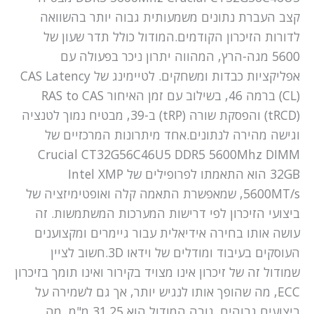
קצב העברת נתונים משמעותית גבוה יותר בהשוואה
לדורות הזיכרון הקודמים.המודול כולל תדר שעון של
5600 מגה-הרץ, המהווה יתרון ניכר בפעולה עם
אפליקציות כבדות ומשחקים. לטיימינג של CAS Latency
(CL) ברמה 46, בשילוב עם זמן האיחור RAS to CAS
(tRCD) והפסקת שורה (tRP) ב-39, מבטיח נמוך לטנציה
וגישה מהירה לנתונים.אחד מיתרונות המרכזיים של
Crucial CT32G56C46U5 DDR5 5600Mhz DIMM
32GB הוא התאמתו לפרופילים של Intel XMP
5600MT/s, שמאפשרת התאמה קלה ואופטימיזציה של
ביצועי הזיכרון לפי דרישות המערכות המשתמשות. זה
עושה אותו בחירה אידיאלית עבור גיימרים ומקצוענים
העוסקים בעיבוד ומודלים של וידאו 3D.חשוב לציין
שמודול זה של זיכרון אינו מצויד בקירור ואינו תומך בזיכרון
ECC, מה שהופך אותו לנגיש יותר, אך גם לשמירה על
ביצועים גבוהים. גובה המודול הוא 31.25 מ"מ, מה