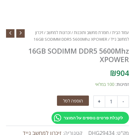
עמוד הבית
/
חומרת מחשוב ותוכנות
/
זכרונות למחשב
/
זיכרון
למחשב נייד
/ 16GB SODIMM DDR5 5600Mhz XPOWER
16GB SODIMM DDR5 5600Mhz
XPOWER
₪
904
זמינות:
100 במלאי
כמות
הוספה לסל
+
-
של
16GB
SODIMM
לקבלת פרטים נוספים על המוצר
DDR5
5600Mhz
מק"ט:
DHG29434
קטגוריה:
זיכרון למחשב נייד
XPOWER