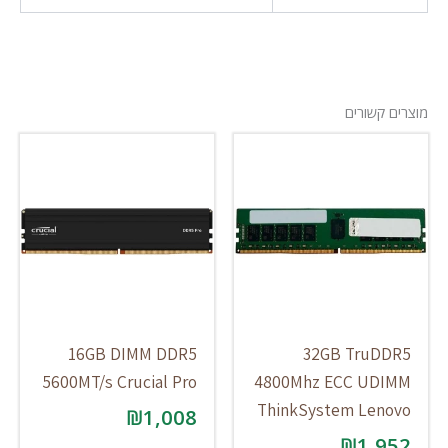
מוצרים קשורים
16GB DIMM DDR5
32GB TruDDR5
5600MT/s Crucial Pro
4800Mhz ECC UDIMM
ThinkSystem Lenovo
₪
1,008
₪
1,952