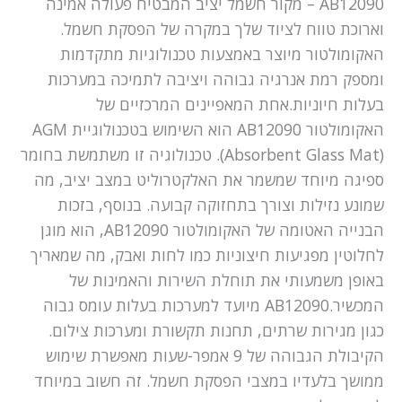
AB12090 – מקור חשמל יציב המבטיח פעולה אמינה
וארוכת טווח לציוד שלך במקרה של הפסקת חשמל.
האקומולטור מיוצר באמצעות טכנולוגיות מתקדמות
ומספק רמת אנרגיה גבוהה ויציבה לתמיכה במערכות
בעלות חיוניות.אחת המאפיינים המרכזיים של
האקומולטור AB12090 הוא השימוש בטכנולוגיית AGM
(Absorbent Glass Mat). טכנולוגיה זו משתמשת בחומר
ספיגה מיוחד שמשמר את האלקטרוליט במצב יציב, מה
שמונע נזילות וצורך בתחזוקה קבועה. בנוסף, בזכות
הבנייה האטומה של האקומולטור AB12090, הוא מוגן
לחלוטין מפגיעות חיצוניות כמו לחות ואבק, מה שמאריך
באופן משמעותי את תוחלת השירות והאמינות של
המכשיר.AB12090 מיועד למערכות בעלות עומס גבוה
כגון מגירות שרתים, תחנות תקשורת ומערכות צילום.
הקיבולת הגבוהה של 9 אמפר-שעות מאפשרת שימוש
ממושך בלעדיו במצבי הפסקת חשמל. זה חשוב במיוחד