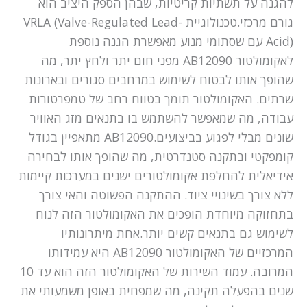
להגנה על תשתיות קריטיות, שבהן הספק היציב הוא
גורם מרכזי.טכנולוגיית VRLA (Valve-Regulated Lead-
Acid) עם שסתומי מנוע מאפשרת הגנה נוספת
לאקומולטור AB12090 מפני חום יתר ולחץ יתר, מה
שהופך אותו לבטוח לשימוש במרחבים סגורים ובארונות
שרתים. האקומולטור תומך בטווח רחב של טמפרטורות
עבודה, מה שמאפשר להשתמש בו בתנאים מזג האוויר
שונים מבלי לפגוע בביצועים.AB12090 מתאפיין בגודל
קומפקטי ובתקנה סטנדרטית, מה שהופך אותו לבחירה
אידיאלית להחלפת אקומולטורים ישנים במערכות קיימות
ללא צורך בשינויי ציוד. ההתקנה הפשוטה והאי צורך
בתחזוקה מיוחדת הופכים את האקומולטור הזה לנוח
לשימוש גם בתנאים קשים יותר.אחת מיתרונותיו
המרכזיים של האקומולטור AB12090 היא עמידותו
המרובה. עמוד השירות של האקומולטור הזה הוא עד 10
שנים בהפעלה תקינה, מה שמפחית באופן משמעותי את