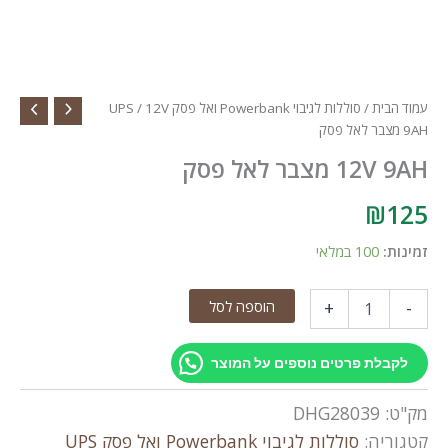
עמוד הבית
/
סוללות לגיבוי Powerbank ואל פסק UPS
/ 12V
9AH מצבר לאל פסק
12V 9AH מצבר לאל פסק
₪
125
זמינות:
100 במלאי
כמות
הוספה לסל
+
-
של
12V
9AH
לקבלת פרטים נוספים על המוצר
מצבר
לאל
מק"ט:
DHG28039
פסק
קטגוריה:
סוללות לגיבוי Powerbank ואל פסק UPS