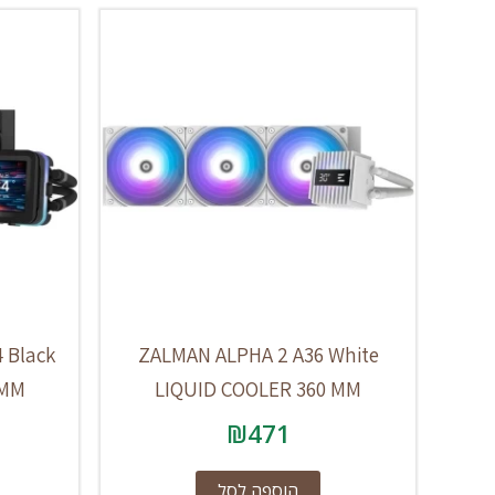
 Black
ZALMAN ALPHA 2 A36 White
 MM
LIQUID COOLER 360 MM
₪
471
הוספה לסל