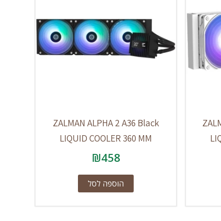
ZALMAN ALPHA 2 A36 Black
ZALM
LIQUID COOLER 360 MM
LI
₪
458
הוספה לסל